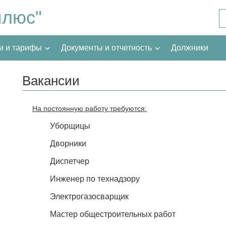
плюс"
и и тарифы
Документы и отчетность
Должники
Вакансии
На постоянную работу требуются:
Уборщицы
Дворники
Диспетчер
Инженер по технадзору
Электрогазосварщик
Мастер общестроительных работ