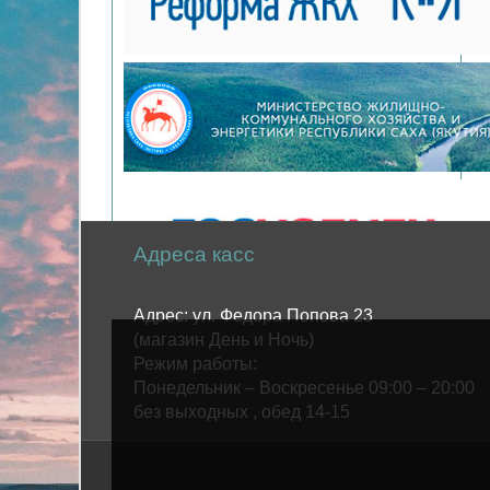
Адреса касс
Адрес: ул. Федора Попова 23
(магазин День и Ночь)
Режим работы:
Понедельник – Воскресенье 09:00 – 20:00
без выходных , обед 14-15