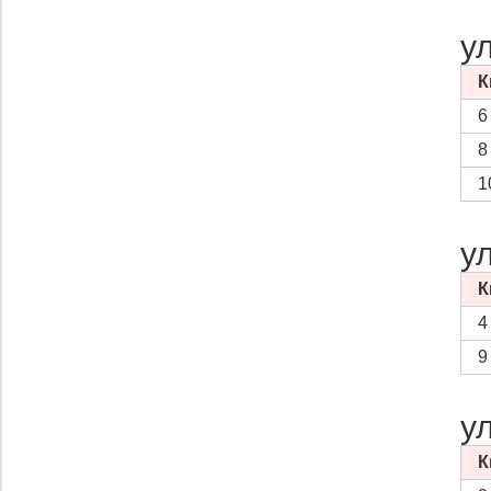
у
К
6
8
1
у
К
4
9
у
К