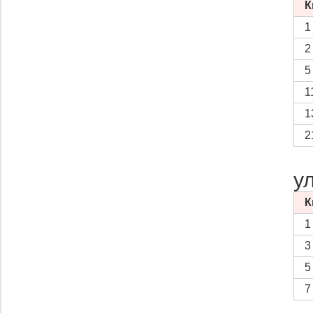
К
1
2
5
1
1
2
у
К
1
3
5
7