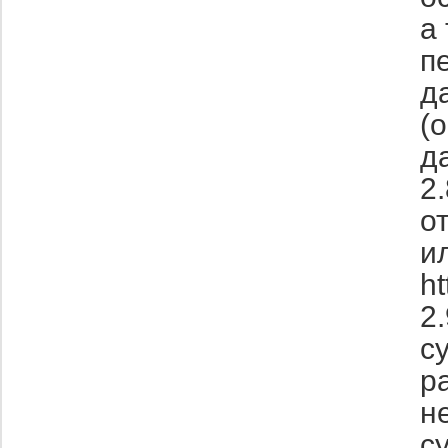
а
п
д
(
д
2
о
и
ht
2
с
р
н
с