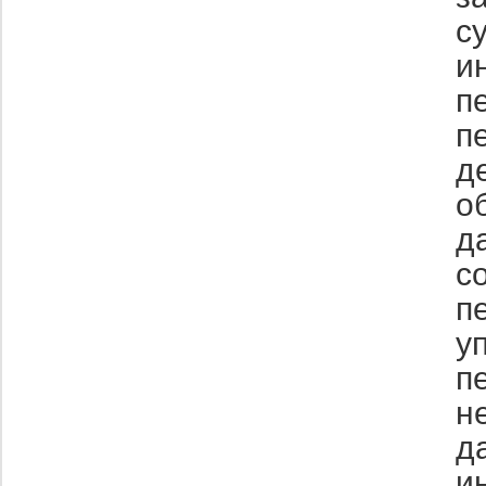
с
и
п
п
д
о
д
с
п
у
п
н
д
и