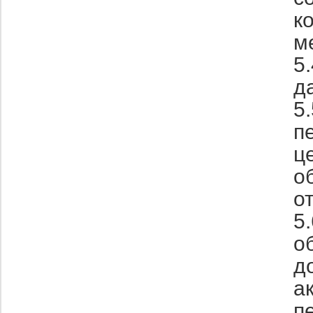
к
м
5
д
5
п
ц
о
о
5
о
д
а
п