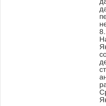
д
д
п
н
8
Н
Я
c
д
с
а
р
С
Я