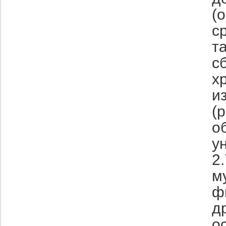
(
с
т
с
х
и
(
о
у
2
м
ф
д
о