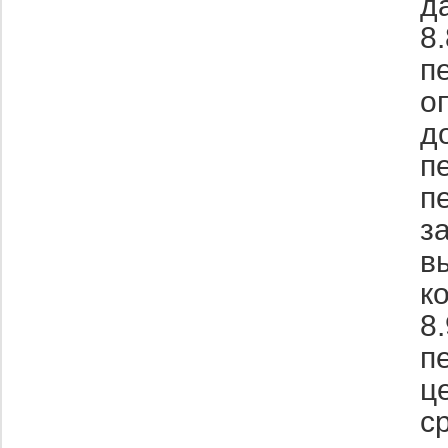
д
8
п
о
д
п
п
з
в
к
8
п
ц
с