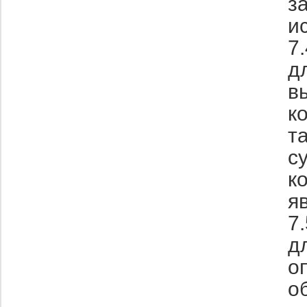
з
и
7
д
в
к
т
с
к
я
7
д
о
о