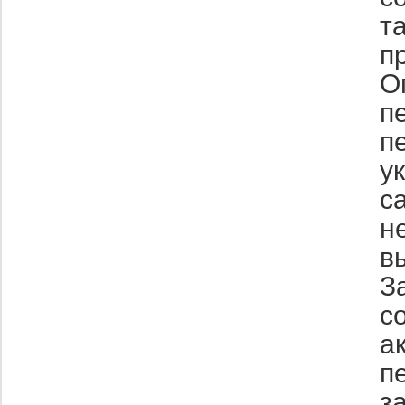
т
п
О
п
п
у
с
н
в
З
с
а
п
з