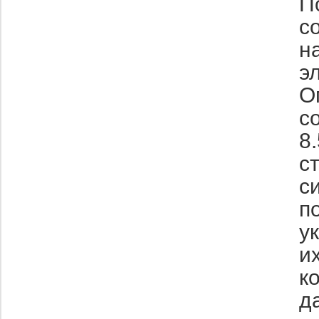
П
с
н
э
О
с
8
с
с
п
у
и
к
д