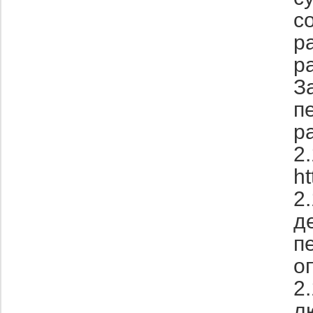
с
р
р
З
п
р
2
ht
2
д
п
о
2
л