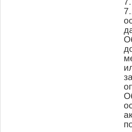
7
7
о
д
О
д
м
и
з
о
О
о
а
п