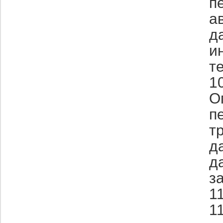
п
а
д
и
т
1
О
п
т
д
д
з
1
1