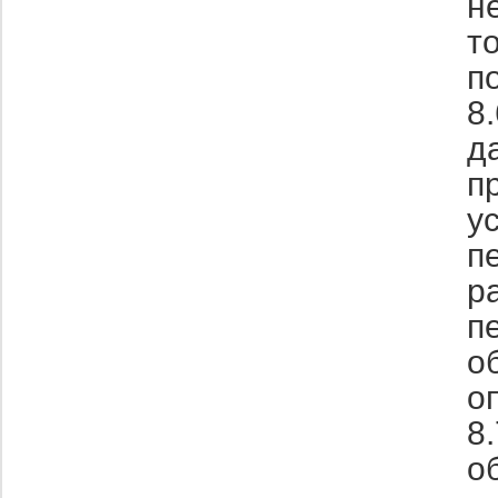
н
т
п
8
д
п
у
п
р
п
о
о
8
о