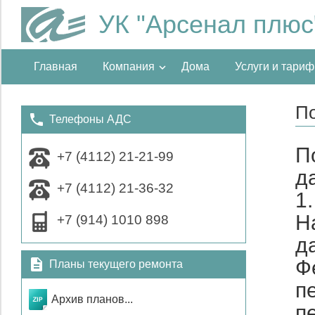
УК "Арсенал плюс
Главная
Компания
Дома
Услуги и тари
П
Телефоны АДС
П
+7 (4112) 21-21-99
д
+7 (4112) 21-36-32
1
Н
+7 (914) 1010 898
д
Ф
Планы текущего ремонта
п
Архив планов...
п