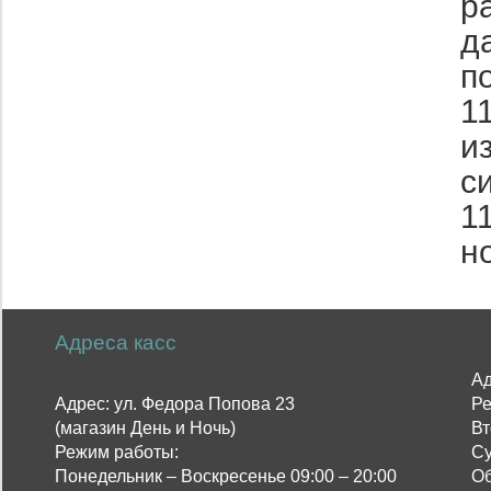
р
д
п
1
и
с
1
н
Адреса касс
Ад
Адрес: ул. Федора Попова 23
Ре
(магазин День и Ночь)
Вт
Режим работы:
Су
Понедельник – Воскресенье 09:00 – 20:00
Об