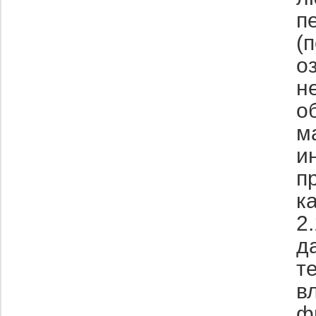
п
(
о
н
о
м
и
п
к
2
д
т
в
ф