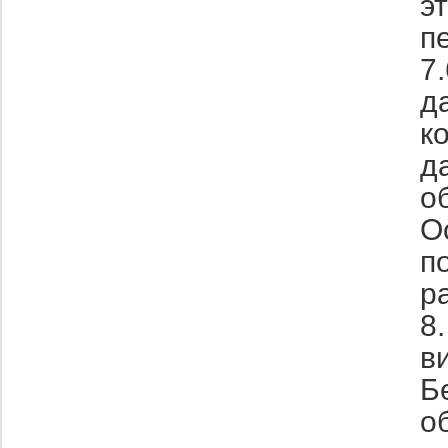
э
п
7
д
к
д
о
О
п
р
8
в
Б
о