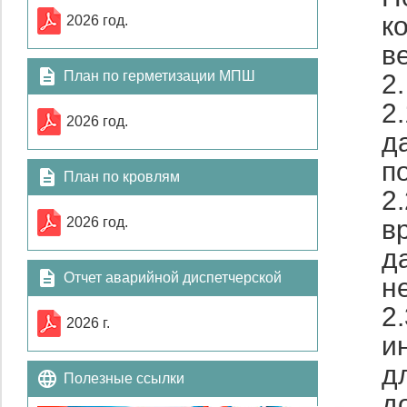
к
2026 год.
ве
План по герметизации МПШ
2
2
2026 год.
д
п
План по кровлям
2
2026 год.
в
д
Отчет аварийной диспетчерской
н
2
службы
2026 г.
и
д
Полезные ссылки
д