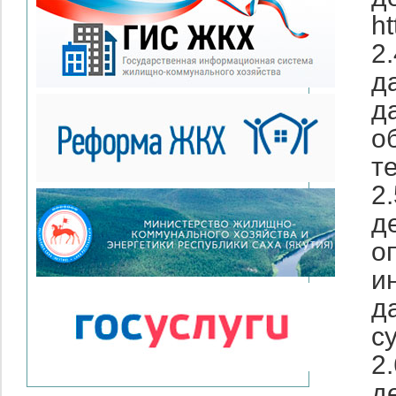
ht
2
д
д
о
т
2
д
о
и
д
с
2
д