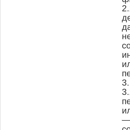
2
д
д
н
с
и
и
п
3
3
п
и
—
с