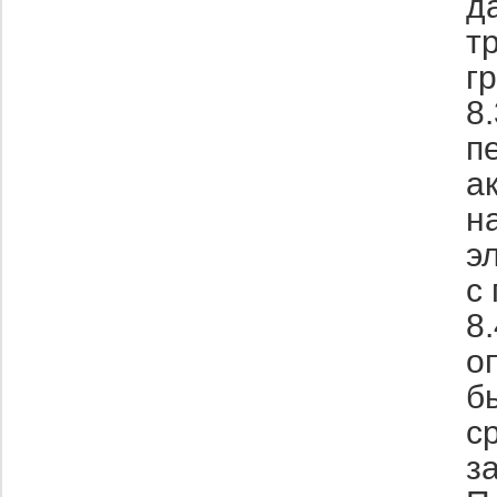
д
т
г
8
п
а
н
э
с
8
о
б
с
з