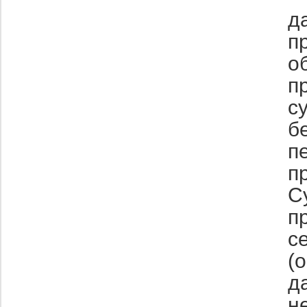
д
п
о
п
с
б
п
п
С
п
с
(
д
н