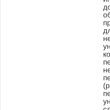
д
о
п
д
н
у
к
п
н
п
(
п
у
с