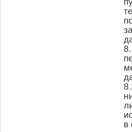
п
т
п
з
д
8
п
м
д
8
н
л
и
в