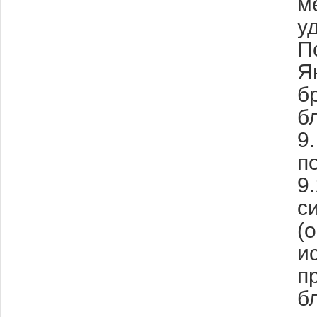
м
у
П
Я
б
б
9
п
9
с
(
и
п
б