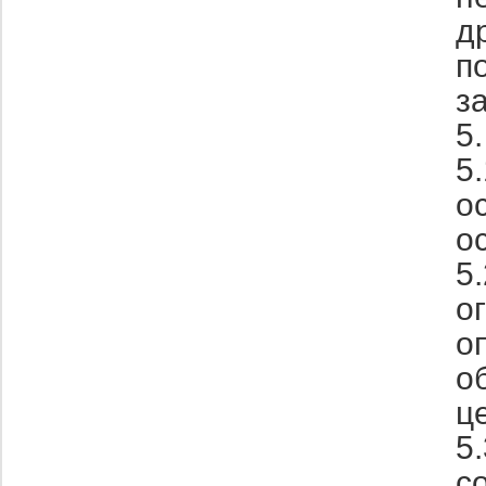
д
п
з
5
5
о
о
5
о
о
о
ц
5
с