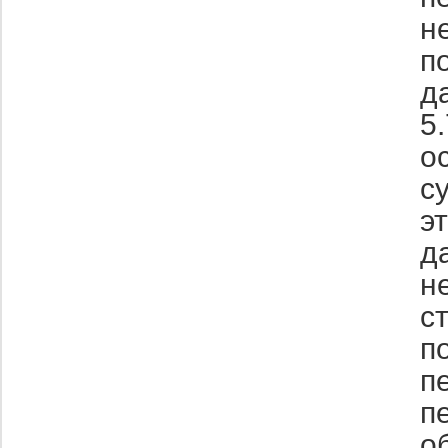
н
п
д
5
о
с
э
д
н
с
п
п
п
о