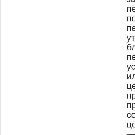
п
п
п
у
б
п
у
и
ц
п
п
с
ц
—