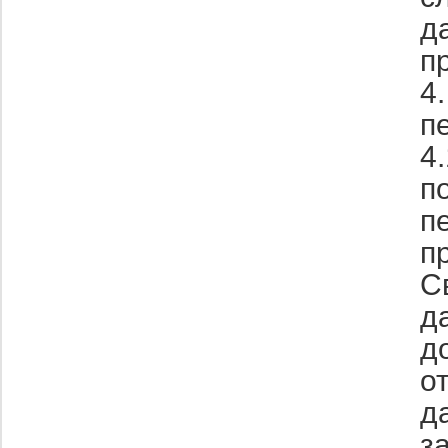
д
п
4
п
4
п
п
п
С
д
д
о
д
з